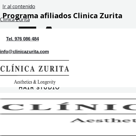
Ir al contenido
Programa afiliados Clinica Zurita
Clinica Zurita
Tel. 976 086 484
info@clinicazurita.com
Rellenar el formulario con los datos del nuevo cliente: